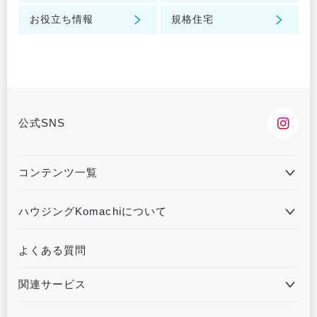
お役立ち情報
規格住宅
公式SNS
コンテンツ一覧
住宅会社とAIマッチング
住宅会社を探す
ハウジングKomachiについて
住宅イベントを探す
モデルハウスを探す
ハウジングKomachiとは
プライバシーポリシー
よくある質問
住宅実例を見る
フォトギャラリーを見る
運営会社について
土地情報を探す
家づくりのヒントを見る
関連サービス
家づくり失敗談
住宅実例ランキングを見る