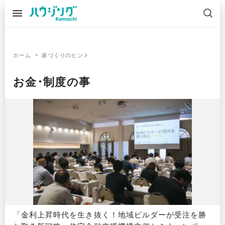
>
ホーム
家づくりのヒント
お金･制度の事
「金利上昇時代を生き抜く！地域ビルダーが受注を勝