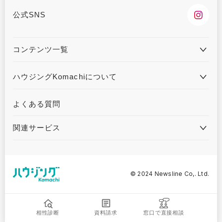
公式SNS
コンテンツ一覧
住宅会社とAIマッチング
住宅会社を探す
ハウジングKomachiについて
住宅イベントを探す
モデルハウスを探す
ハウジングKomachiとは
プライバシーポリシー
よくある質問
住宅実例を見る
フォトギャラリーを見る
運営会社について
土地情報を探す
家づくりのヒントを見る
関連サービス
家づくり失敗談
住宅実例ランキングを見る
ハウジングこまち
リフォームこまち
カウンター
©︎ 2024 Newsline Co,. Ltd.
&Komachi
Komachi Wedding
くるまる
おとなKomachi
相性診断
資料請求
窓口で直接相談