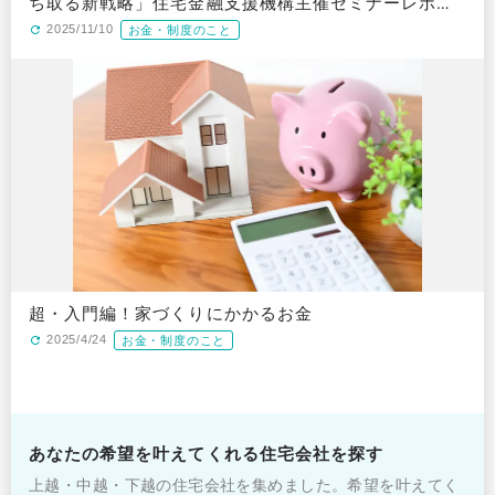
ち取る新戦略」住宅金融支援機構主催セミナーレポー
ト（PR）
2025/11/10
お金・制度のこと
超・入門編！家づくりにかかるお金
2025/4/24
お金・制度のこと
あなたの希望を叶えてくれる住宅会社を探す
上越・中越・下越の住宅会社を集めました。希望を叶えてく