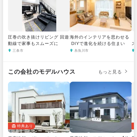
圧巻の吹き抜けリビング 回遊
海外のインテリアを思わせる
【
動線で家事もスムーズに
 DIYで進化を続ける住まい
ス
三条市
糸魚川市
この会社のモデルハウス
もっと見る
特典あり