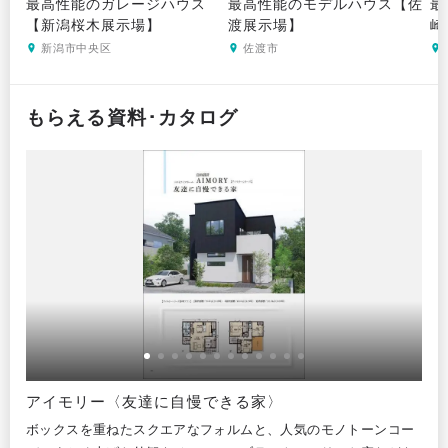
最高性能のガレージハウス
最高性能のモデルハウス【佐
最
【新潟桜木展示場】
渡展示場】
崎
新潟市中央区
佐渡市
もらえる資料･カタログ
アイモリー〈友達に自慢できる家〉
オ
。耐
ボックスを重ねたスクエアなフォルムと、人気のモノトーンコー
寄