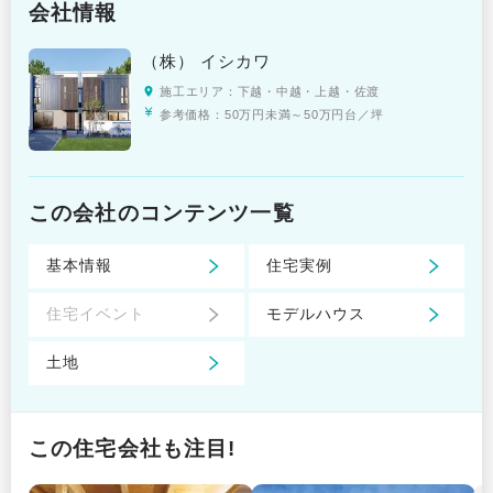
会社情報
（株） イシカワ
施工エリア：
下越・中越・上越・佐渡
参考価格：
50万円未満～50万円台／坪
この会社のコンテンツ一覧
基本情報
住宅実例
住宅イベント
モデルハウス
土地
この住宅会社も注目!