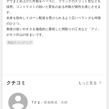
、耐
デでまとめ上げた外観をベースに、ブラックのスリット窓などを
た住
いて
採用。コントラストの効いた変化のある外観が個性を感じさせま
優
す。

耐久
未来を指向しドローン配達を受けられるよう広いベランダも特徴
安
のひとつ。

で、
奥様の使いやすさを徹底的に重視した間取りの工夫など「アイ」
四
がモリ沢山の住まいです。
ー
商品ラインナップ
商
クチコミ
もっと見る
Tさま
／家族構成：夫婦