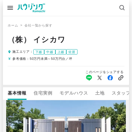
>
ホーム
会社一覧から探す
（株） イシカワ
施工エリア：
下越
中越
上越
佐渡
参考価格：
50万円未満～50万円台／坪
このページをシェアする
基本情報
住宅実例
モデルハウス
土地
スタッフ