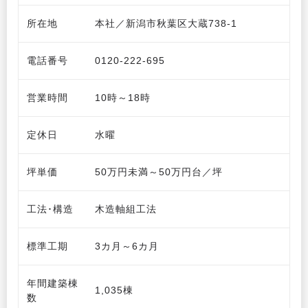
所在地
本社／新潟市秋葉区大蔵738-1
電話番号
0120-222-695
営業時間
10時～18時
定休日
水曜
坪単価
50万円未満～50万円台／坪
工法･構造
木造軸組工法
標準工期
3カ月～6カ月
年間建築棟
1,035棟
数