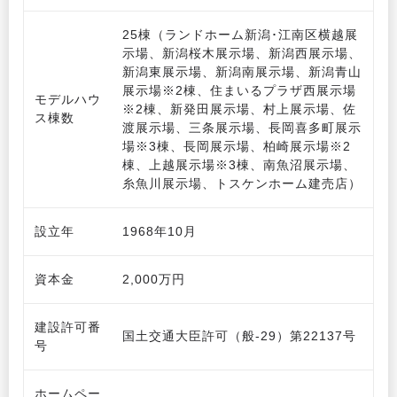
25棟（ランドホーム新潟･江南区横越展
示場、新潟桜木展示場、新潟西展示場、
新潟東展示場、新潟南展示場、新潟青山
展示場※2棟、住まいるプラザ西展示場
モデルハウ
※2棟、新発田展示場、村上展示場、佐
ス棟数
渡展示場、三条展示場、長岡喜多町展示
場※3棟、長岡展示場、柏崎展示場※2
棟、上越展示場※3棟、南魚沼展示場、
糸魚川展示場、トスケンホーム建売店）
設立年
1968年10月
資本金
2,000万円
建設許可番
国土交通大臣許可（般-29）第22137号
号
ホームペー