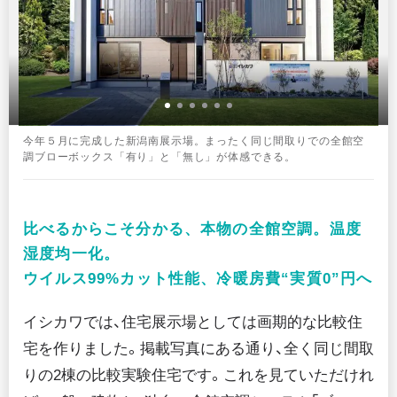
今年５月に完成した新潟南展示場。まったく同じ間取りでの全館空
調ブローボックス「有り」と「無し」が体感できる。
比べるからこそ分かる、本物の全館空調。温度
湿度均一化。

ウイルス99%カット性能、冷暖房費“実質0”円へ
イシカワでは、住宅展示場としては画期的な比較住
宅を作りました。掲載写真にある通り、全く同じ間取
りの2棟の比較実験住宅です。これを見ていただけれ