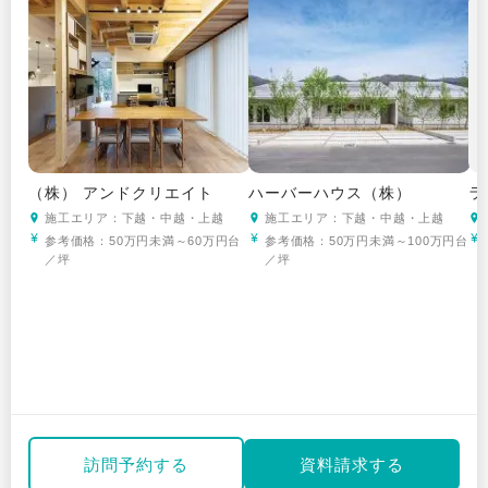
（株） アンドクリエイト
ハーバーハウス（株）
ラ
施工エリア：下越・中越・上越
施工エリア：下越・中越・上越
参考価格：
50万円未満～60万円台
参考価格：
50万円未満～100万円台
／坪
／坪
訪問予約する
資料請求する