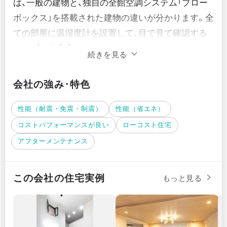
ば、一般の建物と、独自の全館空調システム「ブロー
ボックス」を搭載された建物の違いが分かります。全
ての部屋に温湿度計を設置して、目で見て確認する
ことができます。

続きを見る
　ブローボックスは温度湿度均一、ウイルス99％減
失、化学物質も99％減失する効果が期待できます。
会社の強み･特色
そして、画期的な24時間換気を実現しています。こ
れは、米国特許を取得した世界品質の技術です。

性能（耐震・免震・制震）
性能（省エネ）
　また、東北電力とのコラボレーションによって太
コストパフォーマンスが良い
ローコスト住宅
陽光発電を無料で搭載。この結果冷暖房費を実質0円
アフターメンテナンス
にする技術を開発しました。

　ぜひモデルハウスでお確かめください。
この会社の住宅実例
もっと見る