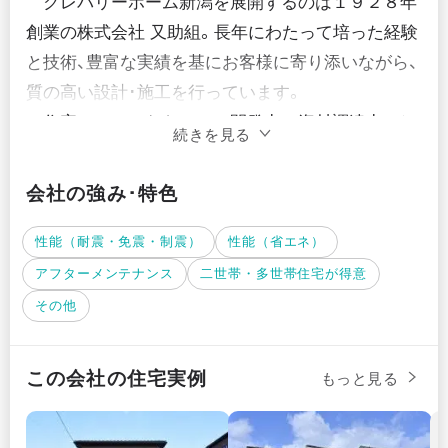
　クレバリーホーム新潟を展開するのは１９２８年
創業の株式会社 又助組。長年にわたって培った経験
と技術、豊富な実績を基にお客様に寄り添いながら、
質の高い設計･施工を行っています。

　住宅メーカーならではの開発力と資材調達力、そ
続きを見る
こに地域工務店ならではのフットワークの良い施工
やアフターフォローが融合し、良質な住宅を生み出
会社の強み･特色
します。さらに、一般的な第三者機関による瑕疵保険
のほか、クレバリーホームの施工基準に合致してい
性能（耐震・免震・制震）
性能（省エネ）
るかを別会社にチェックさせる体制も整えており、
アフターメンテナンス
二世帯・多世帯住宅が得意
安定した品質の住まいを提供しています。

その他
　そんなクレバリーホームの家の特長は、タイルを
使った美しい外壁。タイルは傷や摩耗に強く、雨や汚
この会社の住宅実例
もっと見る
れにも強い自然素材。「技術が進歩した現代では、タ
イルは耐久性に優れた理想の外壁材である」と、同社