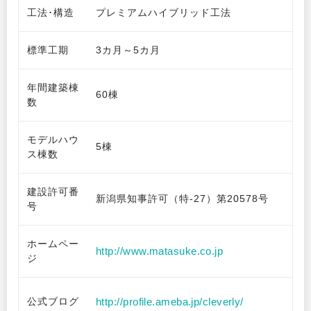
工法･構造
プレミアムハイブリッド工法
標準工期
3カ月～5カ月
年間建築棟
60棟
数
モデルハウ
5棟
ス棟数
建設許可番
新潟県知事許可（特-27）第20578号
号
ホームペー
http://www.matasuke.co.jp
ジ
公式ブログ
http://profile.ameba.jp/cleverly/