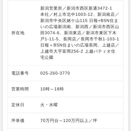
新潟営業所／新潟市西区新通3472-1

本社／村上市北中1003-12、新潟南店／
新潟市中央区姥ケ山115 日報+BSN住ま
いの広場新潟南、新潟西／新潟市西区山
所在地
田3074-6、新潟東店／新潟市東区下木
戸1-11-5、長岡店／長岡市千秋1-103-1 
日報＋BSN住まいの広場長岡、上越店／
上越市大字富岡256-2 上越パティオ住
宅公園
電話番号
025-260-3770
営業時間
10時～18時
定休日
火・水曜
坪単価
70万円台～120万円以上／坪