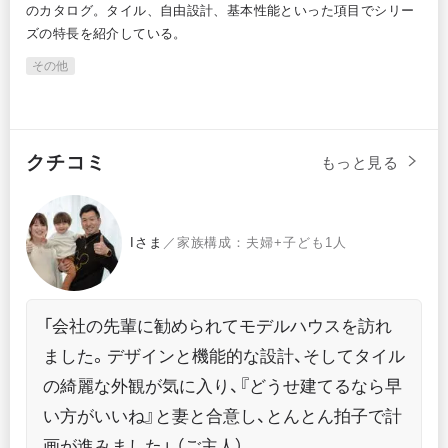
中越
のカタログ。タイル、自由設計、基本性能といった項目でシリー
タ
た耐
ズの特長を紹介している。
プし
の
その他
そ
クチコミ
もっと見る
Iさま
／家族構成：夫婦+子ども1人
「会社の先輩に勧められてモデルハウスを訪れ
ました。デザインと機能的な設計、そしてタイル
の綺麗な外観が気に入り、『どうせ建てるなら早
い方がいいね』と妻と合意し、とんとん拍子で計
画が進みました」 （ご主人）。