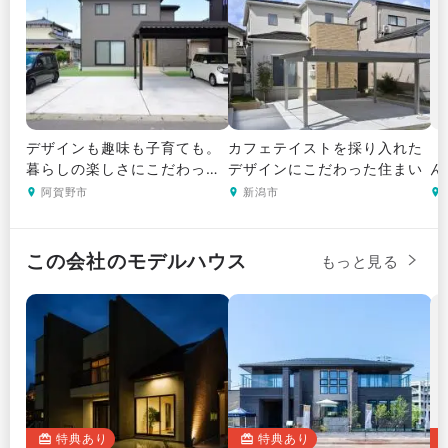
は提唱します。窯業系サイディングなどの外壁材は
定期的な塗り替えが必要となりますが、外壁タイル
は色あせも少ないので塗り替えが不要。そのため、新
築時の初期費用が多くかかっても、長期的には補修
費用の節約になります。しかも、外壁タイルは自社生
デザインも趣味も子育ても。
カフェテイストを採り入れた
「
産しているため、総タイル張りの住宅をリーズナブ
暮らしの楽しさにこだわった
デザインにこだわった住まい
ん
ルな価格で提供。また、同社は独自に最長60年間の
住まい
ま
阿賀野市
新潟市
メンテナンス保証制度を設けるなど、住んでからの
安心も提供しています。
この会社のモデルハウス
もっと見る
特典あり
特典あり