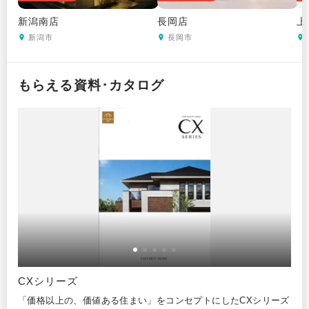
新潟南店
長岡店
上
新潟市
長岡市
もらえる資料･カタログ
CXシリーズ
タ
明さ
「価格以上の、価値ある住まい」をコンセプトにしたCXシリーズ
同