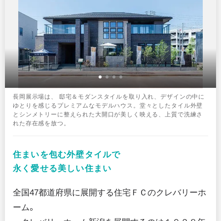
⻑岡展⽰場は、 邸宅＆モダンスタイルを取り⼊れ、デザインの中に
ゆとりを感じるプレミアムなモデルハウス。堂々としたタイル外壁
とシンメトリーに整えられた⼤開⼝が美しく映える、上質で洗練さ
れた存在感を放つ。
住まいを包む外壁タイルで

永く愛せる美しい住まい
全国47都道府県に展開する住宅ＦＣのクレバリーホ
ーム。　　
