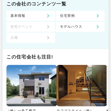
この会社のコンテンツ一覧
基本情報
住宅実例
住宅イベント
モデルハウス
土地
この住宅会社も注目!
（株）一条工務店
ラフズスタイル（株）
K