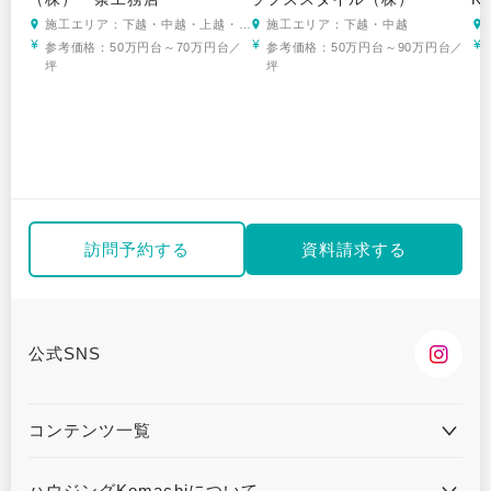
施工エリア：下越・中越・上越・そ
施工エリア：下越・中越
の他
参考価格：
50万円台～70万円台／
参考価格：
50万円台～90万円台／
坪
坪
訪問予約する
資料請求する
公式SNS
コンテンツ一覧
住宅会社とAIマッチング
住宅会社を探す
ハウジングKomachiについて