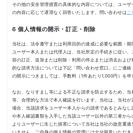
その他の安全管理措置の具体的な内容については、ユーザ
の内容に応じて遅滞なく回答いたします。問い合わせは
こ
6 個人情報の開示・訂正・削除
当社は、法令遵守または利用目的の達成に必要な範囲・期
ユーザー本人または代理人は、当社所定の手続きに従い、
容の訂正、追加または削除・利用の停止または消去および
的な請求方法については下記「問い合わせ窓口」にご連絡
の開示につきましては、手数料（1件あたり1,000円）を
なお、なりすまし等による不正な請求を防止するため、当
等、合理的な方法で本人確認を行います。当社は、当社が
場合、当該請求をユーザー本人からの請求であるとみなし
や本人確認書類を入手した当該ユーザー以外の第三者から
よりユーザーに生じた損害について当社は当社の故意重過
いません。ご自身の個人情報の管理には十分留意いただき